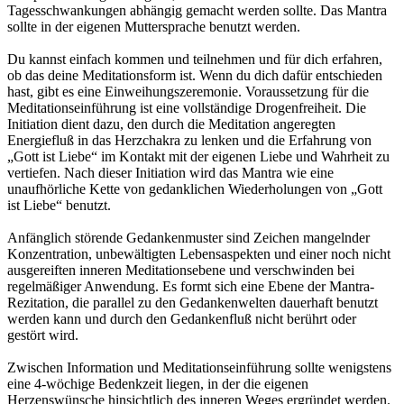
Tagesschwankungen abhängig gemacht werden sollte. Das Mantra
sollte in der eigenen Muttersprache benutzt werden.
Du kannst einfach kommen und teilnehmen und für dich erfahren,
ob das deine Meditationsform ist. Wenn du dich dafür entschieden
hast, gibt es eine Einweihungszeremonie. Voraussetzung für die
Meditationseinführung ist eine vollständige Drogenfreiheit. Die
Initiation dient dazu, den durch die Meditation angeregten
Energiefluß in das Herzchakra zu lenken und die Erfahrung von
„Gott ist Liebe“ im Kontakt mit der eigenen Liebe und Wahrheit zu
vertiefen. Nach dieser Initiation wird das Mantra wie eine
unaufhörliche Kette von gedanklichen Wiederholungen von „Gott
ist Liebe“ benutzt.
Anfänglich störende Gedankenmuster sind Zeichen mangelnder
Konzentration, unbewältigten Lebensaspekten und einer noch nicht
ausgereiften inneren Meditationsebene und verschwinden bei
regelmäßiger Anwendung. Es formt sich eine Ebene der Mantra-
Rezitation, die parallel zu den Gedankenwelten dauerhaft benutzt
werden kann und durch den Gedankenfluß nicht berührt oder
gestört wird.
Zwischen Information und Meditationseinführung sollte wenigstens
eine 4-wöchige Bedenkzeit liegen, in der die eigenen
Herzenswünsche hinsichtlich des inneren Weges ergründet werden.