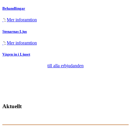
Behandlingar
';
Mer inforamtion
Stenarnas Ljus
';
Mer inforamtion
Vägen in i Ljuset
till alla erbjudanden
Aktuellt